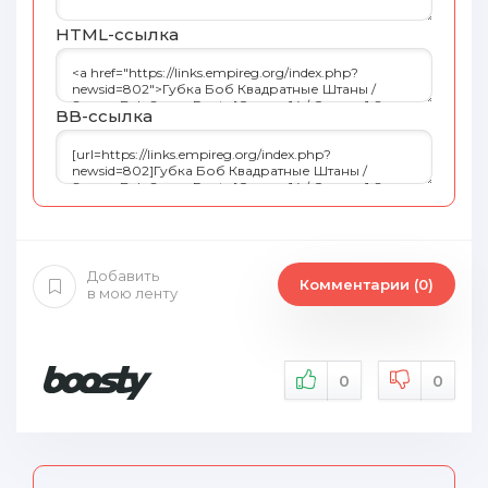
HTML-cсылка
BB-cсылка
Добавить
Комментарии (0)
в мою ленту
0
0