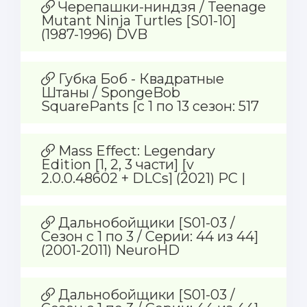
Черепашки-ниндзя / Teenage
Mutant Ninja Turtles [S01-10]
(1987-1996) DVB
Губка Боб - Квадратные
Штаны / SpongeBob
SquarePants [с 1 по 13 сезон: 517
серий + бонусы] (1999-2022)
DVDRip
Mass Effect: Legendary
Edition [1, 2, 3 части] [v
2.0.0.48602 + DLCs] (2021) PC |
RePack от dixen18
Дальнобойщики [S01-03 /
Сезон с 1 по 3 / Серии: 44 из 44]
(2001-2011) NeuroHD
Дальнобойщики [S01-03 /