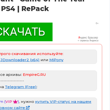
) PS4 | RePack
трого скачивания используйте:
|
JDownloader2 (x64)
или
MiPony
все архивы:
EmpireG.RU
-----------------
 на
Telegram (Free)
:
m (
VIP
)
, нужно
купить VIP-статус на нашем
овном сайте