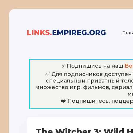
LINKS.
EMPIREG.ORG
Гла
⚡️ Подпишись на наш
Bo
✅ Для подписчиков доступен С
специальный приватный теле
множество игр, фильмов, сериал
м
❤️ Подпишитесь, подде
The Witcher 3: Wild 