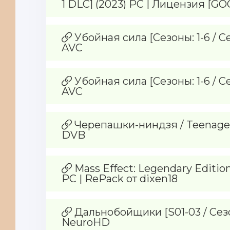
1 DLC] (2023) PC | Лицензия [G
Убойная сила [Сезоны: 1-6 / С
AVC
Убойная сила [Сезоны: 1-6 / С
AVC
Черепашки-ниндзя / Teenage Mu
DVB
Mass Effect: Legendary Edition [
PC | RePack от dixen18
Дальнобойщики [S01-03 / Сезон 
NeuroHD