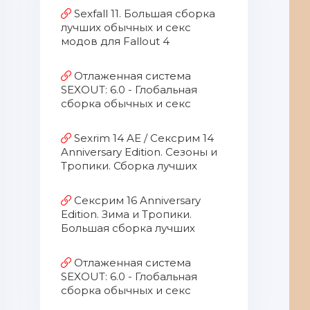
Sexfall 11. Большая сборка
лучших обычных и секс
модов для Fallout 4
Отлаженная система
SEXOUT: 6.0 - Глобальная
сборка обычных и секс
модов для Fallout New Vegas
[v7.10.2019] (2019) PC | MOD
Sexrim 14 AE / Сексрим 14
[18+]
Anniversary Edition. Сезоны и
Тропики. Сборка лучших
обычных и секс модов.
Сексрим 16 Anniversary
Edition. Зима и Тропики.
Большая сборка лучших
обычных и секс модов.
Отлаженная система
SEXOUT: 6.0 - Глобальная
сборка обычных и секс
модов для Fallout New Vegas