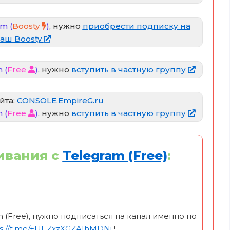
m (
Boosty
)
, нужно
приобрести подписку на
аш Boosty
 (
Free
)
, нужно
вступить в частную группу
йта:
CONSOLE.EmpireG.ru
 (
Free
)
, нужно
вступить в частную группу
ивания c
Telegram (Free)
:
m (Free), нужно подписаться на канал именно по
s://t.me/+UI-ZxzXGZA1hMDNi
!