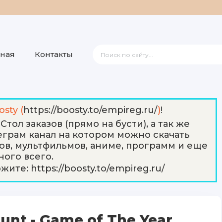
вная
Контакты
osty (
https://boosty.to/empireg.ru/
)
!
тол заказов (прямо на бусти), а так же
грам канал на котором можно скачать
ов, мультфильмов, аниме, программ и еще
ного всего.
ржите:
https://boosty.to/empireg.ru/
Hunt - Game of The Year