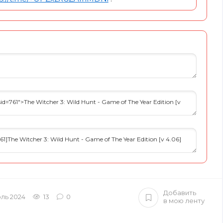
Добавить
июль 2024
13
0
в мою ленту